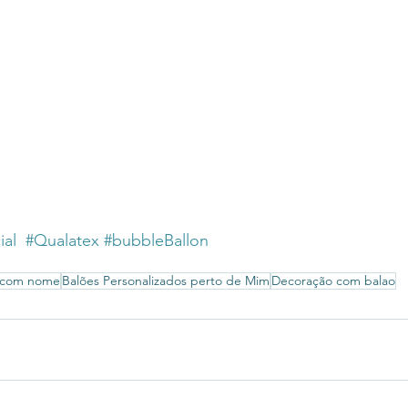
ial
#Qualatex
#bubbleBallon
 com nome
Balões Personalizados perto de Mim
Decoração com balao