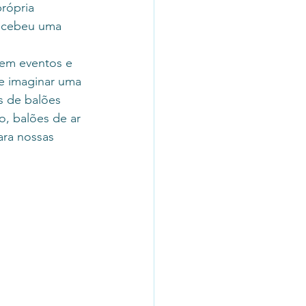
rópria 
recebeu uma 
 em eventos e 
ue imaginar uma 
s de balões 
o, balões de ar 
ra nossas 