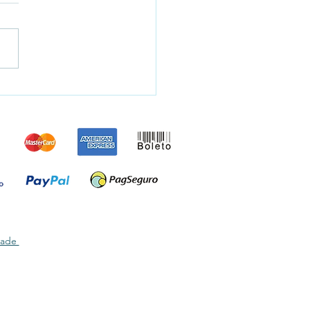
ão Balão Box Ateliê dos
s
idade