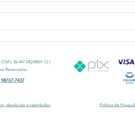
Max Buquê com Balões
Coleç
Personalizados
Balõe
 CNPJ 36.447.042/0001-12 |
tos Reservados.
) 98767-7437
roca, devolução e reembolso
Politica de Privac