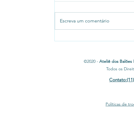
Escreva um comentário
Ateliê dos Balões Personalizados
Aniversário de 3 anos.
©2020 -
Ateliê dos Balões
l
Todos os Direi
Contato:(11
Políticas de t