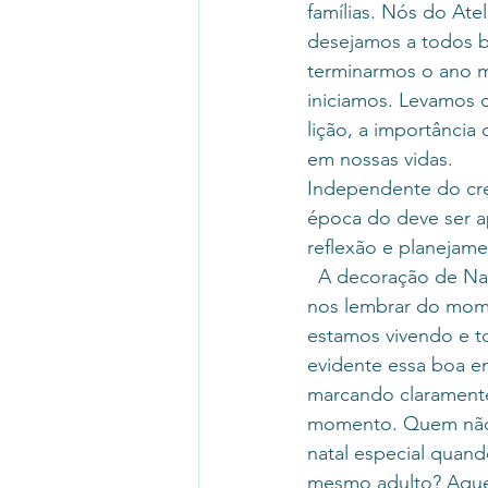
famílias. Nós do Ate
desejamos a todos b
terminarmos o ano m
iniciamos. Levamos 
lição, a importância 
em nossas vidas.
Independente do cre
época do deve ser a
reflexão e planejame
  A decoração de Natal é importante para 
nos lembrar do mom
estamos vivendo e to
evidente essa boa en
marcando claramente
momento. Quem não 
natal especial quand
mesmo adulto? Aquel