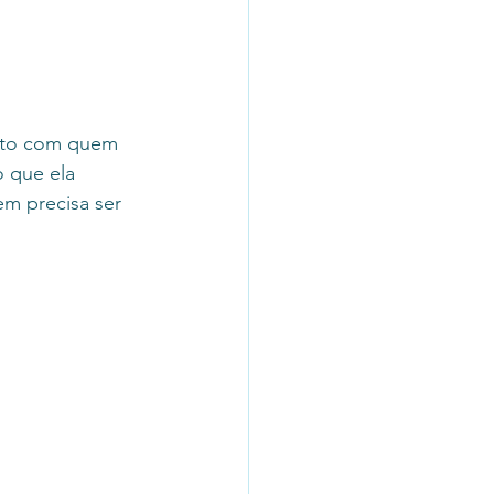
ento com quem 
 que ela 
em precisa ser 