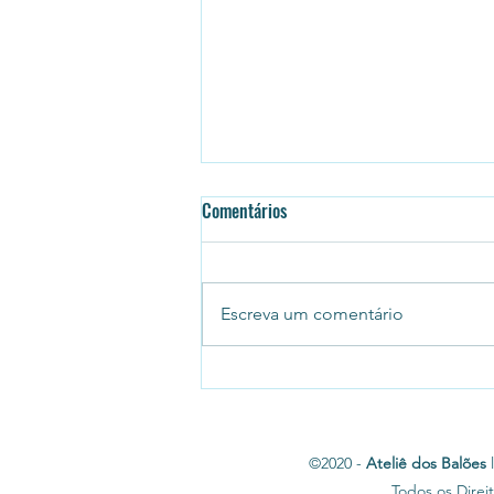
Comentários
Escreva um comentário
Ateliê dos Balões Personalizados
Aniversário de 3 anos.
©2020 -
Ateliê dos Balões
l
Todos os Direi