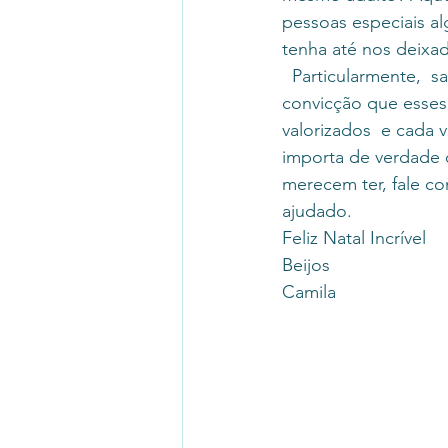
pessoas especiais al
tenha até nos deixad
  Particularmente,  saio de 2020 com a 
convicção que esse
valorizados  e cada
importa de verdade d
merecem ter, fale co
ajudado. 
Feliz Natal Incrível 
Beijos 
Camila 