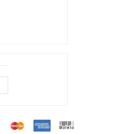
ão Balão Box Ateliê dos
s