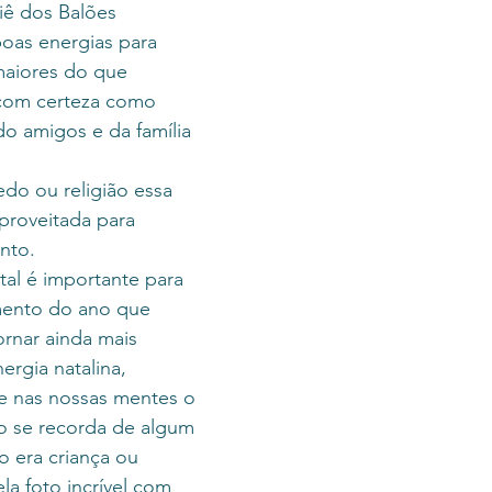
liê dos Balões 
oas energias para 
aiores do que 
com certeza como 
do amigos e da família 
do ou religião essa 
proveitada para 
nto. 
ento do ano que 
rnar ainda mais 
ergia natalina, 
 nas nossas mentes o 
se recorda de algum 
o era criança ou 
a foto incrível com 