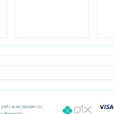
Max Buquê com Balões
Coleç
Personalizados
Balõe
 CNPJ 36.447.042/0001-12 |
tos Reservados.